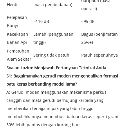
daripada masa
Henti
masa pembedahan)
operasi)
Pelepasan
>110 dB
<95 dB
Bunyi
Kecekapan
Lemah (penggunaan
Bagus (penjimatan
Bahan Api
tinggi)
25%+)
Pematuhan
Sering tidak patuh
Patuh sepenuhnya
Alam Sekitar
Soalan Lazim: Menjawab Pertanyaan Teknikal Anda
S1: Bagaimanakah gerudi moden mengendalikan formasi
batu keras berbanding model lama?
A: Gerudi moden menggunakan mekanisme perkusi
canggih dan mata gerudi berhujung karbida yang
memberikan tenaga impak yang lebih tinggi,
membolehkannya menembusi batuan keras seperti granit
30% lebih pantas dengan kurang haus.