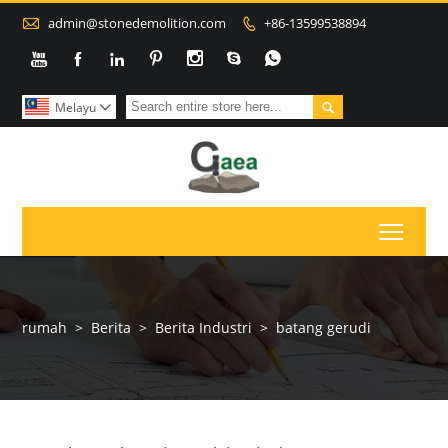

admin@stonedemolition.com
+86-13599538894









Melayu

Toggl
rumah
>
Berita
>
Berita Industri
>
batang gerudi