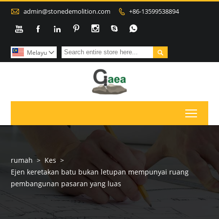

admin@stonedemolition.com
+86-13599538894









Melayu

Toggl
rumah
>
Kes
>
Ejen keretakan batu bukan letupan mempunyai ruang
pembangunan pasaran yang luas