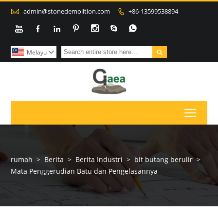

admin@stonedemolition.com
+86-13599538894









Melayu

Toggl
rumah
>
Berita
>
Berita Industri
>
bit butang berulir
>
Mata Penggerudian Batu dan Pengelasannya