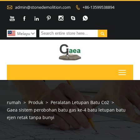

admin@stonedemolition.com
+86-13599538894









Melayu

Toggl
rumah
>
Produk
>
Peralatan Letupan Batu Co2
>
Gaea sistem perobohan batu gas ke-4 batu letupan batu
ejen retak tanpa bunyi